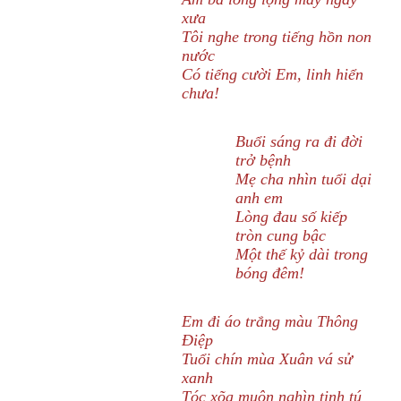
xưa
Tôi nghe trong tiếng hồn non
nước
Có tiếng cười Em, linh hiển
chưa!
Buổi sáng ra đi đời
trở bệnh
Mẹ cha nhìn tuổi dại
anh em
Lòng đau số kiếp
tròn cung bậc
Một thế kỷ dài trong
bóng đêm!
Em đi áo trắng màu Thông
Điệp
Tuổi chín mùa Xuân vá sử
xanh
Tóc xõa muôn nghìn tinh tú