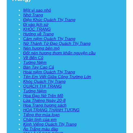
Một vì sao nhỏ
Nhớ Trang
Điệp Khúc Quách Thị Trang
Đi vào lịch sử
KHÓC TRANG
Hướng về Trang
Cảm niệm Quách Thị Trang
Nữ Thánh Tử Đạo Quách Thị Trang
Nén hương bên mộ
Đốt nén hương thơm khấn nguyện cầu
Về Bến Cũ
Tưởng Niệm
Bàn Tay Cao Cả
Hoài niệm Quách Thị Trang
Tên Em Viết Giữa Công Trường Lớn
Khóc Quách Thị Trang
QUÁCH THỊ TRANG
Tưởng Niệm
Hoa Đạo Nở Trên Mồ
Lửa Thiêng Ngày 20-8
Hoa Trang hương sách
HOA TRANG THÀNH TƯỢNG
Tiếng thơ mùa loạn
Chân tình của em
Kính Viếng Quách Thị Trang
Áo Trắng máu đào