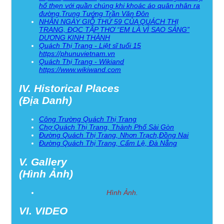
hổ thẹn với quần chúng khi khoác áo quân nhân ra
đường.Trung Tướng Trần Văn Đôn
NHÂN NGÀY GIỖ THỨ 59 CỦA QUÁCH THỊ
TRANG, ĐỌC TẬP THƠ “EM LÀ VÌ SAO SÁNG”
DƯƠNG KINH THÀNH
Quách Thị Trang - Liệt sĩ tuổi 15
https://phunuvietnam.vn
Quách Thị Trang - Wikiand
https://www.wikiwand.com
IV. Historical Places
(Địa Danh)
Công Trường Quách Thị Trang
Chợ Quách Thị Trang, Thành Phố Sài Gòn
Đường Quách Thị Trang, Nhơn Trạch,Đồng Nai
Đường Quách Thị Trang, Cẩm Lệ, Đà Nẵng
V. Gallery
(Hình Ảnh)
Hình Ảnh.
VI. VIDEO