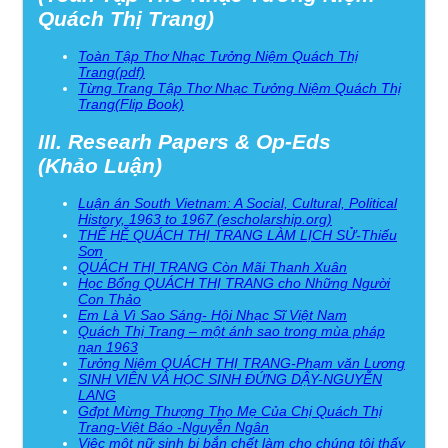
Quách Thị Trang)
Toàn Tập Thơ Nhạc Tưởng Niệm Quách Thị
Trang(pdf)
Từng Trang Tập Thơ Nhạc Tưởng Niệm Quách Thị
Trang(Flip Book)
III. Researh Papers & Op-Eds
(Khảo Luận)
Luận án South Vietnam: A Social, Cultural, Political
History, 1963 to 1967 (escholarship.org)
THẾ HỆ QUÁCH THỊ TRANG LÀM LỊCH SỬ-Thiếu
Sơn
QUÁCH THỊ TRANG Còn Mãi Thanh Xuân
Học Bổng QUÁCH THỊ TRANG cho Những Người
Con Thảo
Em Là Vì Sao Sáng- Hội Nhạc Sĩ Việt Nam
Quách Thị Trang – một ánh sao trong mùa pháp
nạn 1963
Tưởng Niệm QUÁCH THỊ TRANG-Phạm văn Lương
SINH VIÊN VÀ HỌC SINH ĐỨNG DẬY-NGUYỄN
LANG
Gđpt Mừng Thượng Thọ Mẹ Của Chị Quách Thị
Trang-Việt Báo -Nguyễn Ngân
Việc một nữ sinh bị bắn chết làm cho chúng tôi thấy