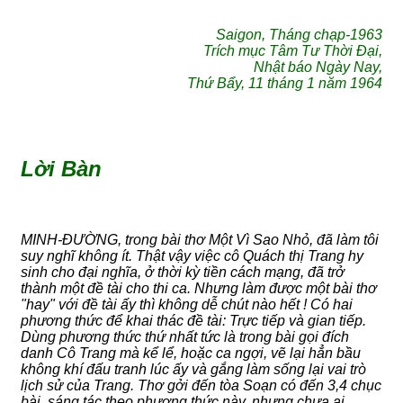
Saigon, Tháng chạp-1963
Trích mục Tâm Tư Thời Đại,
Nhật báo Ngày Nay,
Thứ Bẩy, 11 tháng 1 năm 1964
Lời Bàn
MINH-ĐƯỜNG, trong bài thơ Một Vì Sao Nhỏ, đã làm tôi
suy nghĩ không ít. Thật vậy việc cô Quách thị Trang hy
sinh cho đại nghĩa, ở thời kỳ tiền cách mạng, đã trở
thành một đề tài cho thi ca. Nhưng làm được một bài thơ
"hay" với đề tài ấy thì không dễ chút nào hết ! Có hai
phương thức để khai thác đề tài: Trực tiếp và gian tiếp.
Dùng phương thức thứ nhất tức là trong bài gọi đích
danh Cô Trang mà kể lể, hoặc ca ngợi, vẽ lại hẳn bầu
không khí đấu tranh lúc ấy và gắng làm sống lại vai trò
lịch sử của Trang. Thơ gởi đến tòa Soạn có đến 3,4 chục
bài, sáng tác theo phương thức này, nhưng chưa ai