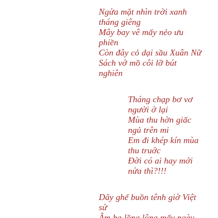
Ngửa mặt nhìn trời xanh
tháng giêng
Mây bay vê mấy nẻo ưu
phiền
Còn đây cỏ dại sầu Xuân Nữ
Sách vở mồ côi lỡ bút
nghiên
Tháng chạp bơ vơ
người ở lại
Mùa thu hờn giấc
ngủ trên mi
Em đi khép kín mùa
thu truớc
Đời có ai hay mới
nửa thì?!!!
Dãy ghế buồn tênh giờ Việt
sử
Âm ba lồng lộng mấy ngày