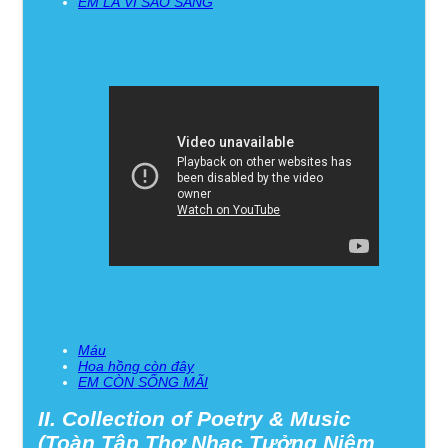
EM LÀ VÌ SAO SÁNG
Máu
Hoa hồng còn đây
EM CÒN SỐNG MÃI
II. Collection of Poetry & Music
(Toàn Tập Thơ Nhạc Tưởng Niệm