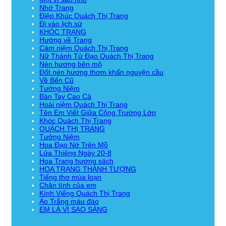
Nhớ Trang
Điệp Khúc Quách Thị Trang
Đi vào lịch sử
KHÓC TRANG
Hướng về Trang
Cảm niệm Quách Thị Trang
Nữ Thánh Tử Đạo Quách Thị Trang
Nén hương bên mộ
Đốt nén hương thơm khấn nguyện cầu
Về Bến Cũ
Tưởng Niệm
Bàn Tay Cao Cả
Hoài niệm Quách Thị Trang
Tên Em Viết Giữa Công Trường Lớn
Khóc Quách Thị Trang
QUÁCH THỊ TRANG
Tưởng Niệm
Hoa Đạo Nở Trên Mồ
Lửa Thiêng Ngày 20-8
Hoa Trang hương sách
HOA TRANG THÀNH TƯỢNG
Tiếng thơ mùa loạn
Chân tình của em
Kính Viếng Quách Thị Trang
Áo Trắng máu đào
EM LÀ VÌ SAO SÁNG