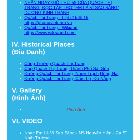
NHÂN NGÀY GIỖ THỨ 59 CỦA QUÁCH THỊ
TRANG, ĐỌC TẬP THƠ “EM LÀ VÌ SAO SÁNG”
DƯƠNG KINH THÀNH
Quách Thị Trang - Liệt sĩ tuổi 15
https://phunuvietnam.vn
Quách Thị Trang - Wikiand
https://www.wikiwand.com
IV. Historical Places
(Địa Danh)
Công Trường Quách Thị Trang
Chợ Quách Thị Trang, Thành Phố Sài Gòn
Đường Quách Thị Trang, Nhơn Trạch,Đồng Nai
Đường Quách Thị Trang, Cẩm Lệ, Đà Nẵng
V. Gallery
(Hình Ảnh)
Hình Ảnh.
VI. VIDEO
Nhạc Em Là Vì Sao Sáng - NS Nguyễn Hiền - Ca Sĩ
Nhật Trường