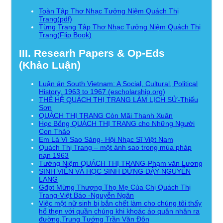
Toàn Tập Thơ Nhạc Tưởng Niệm Quách Thị
Trang(pdf)
Từng Trang Tập Thơ Nhạc Tưởng Niệm Quách Thị
Trang(Flip Book)
III. Researh Papers & Op-Eds
(Khảo Luận)
Luận án South Vietnam: A Social, Cultural, Political
History, 1963 to 1967 (escholarship.org)
THẾ HỆ QUÁCH THỊ TRANG LÀM LỊCH SỬ-Thiếu
Sơn
QUÁCH THỊ TRANG Còn Mãi Thanh Xuân
Học Bổng QUÁCH THỊ TRANG cho Những Người
Con Thảo
Em Là Vì Sao Sáng- Hội Nhạc Sĩ Việt Nam
Quách Thị Trang – một ánh sao trong mùa pháp
nạn 1963
Tưởng Niệm QUÁCH THỊ TRANG-Phạm văn Lương
SINH VIÊN VÀ HỌC SINH ĐỨNG DẬY-NGUYỄN
LANG
Gđpt Mừng Thượng Thọ Mẹ Của Chị Quách Thị
Trang-Việt Báo -Nguyễn Ngân
Việc một nữ sinh bị bắn chết làm cho chúng tôi thấy
hổ thẹn với quần chúng khi khoác áo quân nhân ra
đường.Trung Tướng Trần Văn Đôn