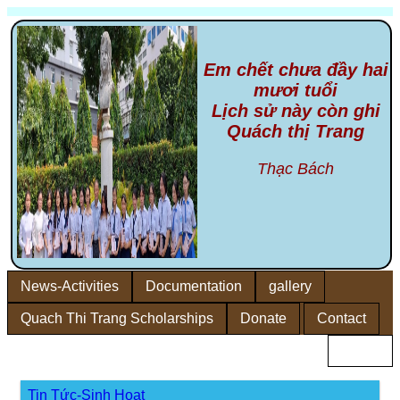
Em chết chưa đầy hai
mươi tuổi
Lịch sử này còn ghi
Quách thị Trang
Thạc Bách
News-Activities
Documentation
gallery
Quach Thi Trang Scholarships
Donate
Contact
Home
Tin Tức-Sinh Hoạt