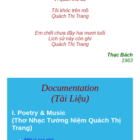
Tôi khóc trên mồ
Quách Thị Trang
Em chết chưa đầy hai mươi tuổi
Lịch sử này còn ghi
Quách Thị Trang
Thạc Bách
1963
Documentation
(Tài Liệu)
I. Poetry & Music
(Thơ Nhạc Tưởng Niệm Quách Thị
Trang)
Một vì sao nhỏ