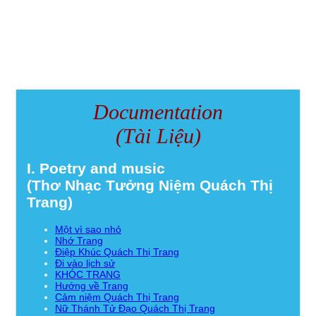
Documentation
(Tài Liệu)
I. Poetry and music
(Thơ Nhạc Tưởng Niệm Quách Thị
Trang)
Một vì sao nhỏ
Nhớ Trang
Điệp Khúc Quách Thị Trang
Đi vào lịch sử
KHÓC TRANG
Hướng về Trang
Cảm niệm Quách Thị Trang
Nữ Thánh Tử Đạo Quách Thị Trang