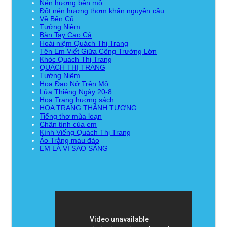
Nén hương bên mộ
Đốt nén hương thơm khấn nguyện cầu
Về Bến Cũ
Tưởng Niệm
Bàn Tay Cao Cả
Hoài niệm Quách Thị Trang
Tên Em Viết Giữa Công Trường Lớn
Khóc Quách Thị Trang
QUÁCH THỊ TRANG
Tưởng Niệm
Hoa Đạo Nở Trên Mồ
Lửa Thiêng Ngày 20-8
Hoa Trang hương sách
HOA TRANG THÀNH TƯỢNG
Tiếng thơ mùa loạn
Chân tình của em
Kính Viếng Quách Thị Trang
Áo Trắng máu đào
EM LÀ VÌ SAO SÁNG