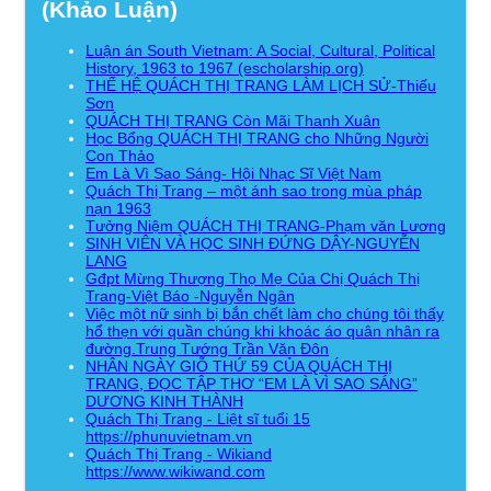
(Khảo Luận)
Luận án South Vietnam: A Social, Cultural, Political
History, 1963 to 1967 (escholarship.org)
THẾ HỆ QUÁCH THỊ TRANG LÀM LỊCH SỬ-Thiếu
Sơn
QUÁCH THỊ TRANG Còn Mãi Thanh Xuân
Học Bổng QUÁCH THỊ TRANG cho Những Người
Con Thảo
Em Là Vì Sao Sáng- Hội Nhạc Sĩ Việt Nam
Quách Thị Trang – một ánh sao trong mùa pháp
nạn 1963
Tưởng Niệm QUÁCH THỊ TRANG-Phạm văn Lương
SINH VIÊN VÀ HỌC SINH ĐỨNG DẬY-NGUYỄN
LANG
Gđpt Mừng Thượng Thọ Mẹ Của Chị Quách Thị
Trang-Việt Báo -Nguyễn Ngân
Việc một nữ sinh bị bắn chết làm cho chúng tôi thấy
hổ thẹn với quần chúng khi khoác áo quân nhân ra
đường.Trung Tướng Trần Văn Đôn
NHÂN NGÀY GIỖ THỨ 59 CỦA QUÁCH THỊ
TRANG, ĐỌC TẬP THƠ “EM LÀ VÌ SAO SÁNG”
DƯƠNG KINH THÀNH
Quách Thị Trang - Liệt sĩ tuổi 15
https://phunuvietnam.vn
Quách Thị Trang - Wikiand
https://www.wikiwand.com