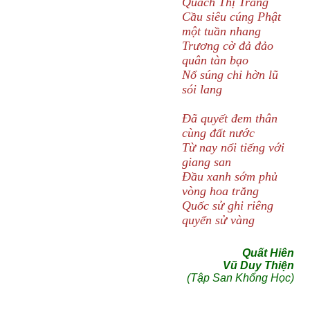
Quách Thị Trang
Cầu siêu cúng Phật
một tuần nhang
Trương cờ đả đảo
quân tàn bạo
Nổ súng chi hờn lũ
sói lang
Đã quyết đem thân
cùng đất nước
Từ nay nổi tiếng với
giang san
Đầu xanh sớm phủ
vòng hoa trắng
Quốc sử ghi riêng
quyển sử vàng
Quất Hiên
Vũ Duy Thiện
(Tập San Khổng Học)