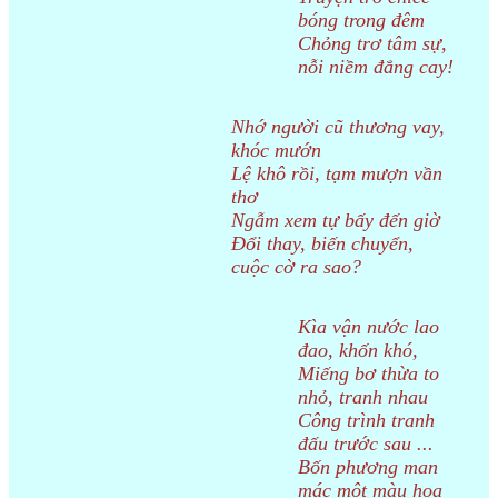
bóng trong đêm
Chỏng trơ tâm sự,
nỗi niềm đắng cay!
Nhớ người cũ thương vay,
khóc mướn
Lệ khô rồi, tạm mượn vần
thơ
Ngẫm xem tự bấy đến giờ
Đổi thay, biến chuyển,
cuộc cờ ra sao?
Kìa vận nước lao
đao, khốn khó,
Miếng bơ thừa to
nhỏ, tranh nhau
Công trình tranh
đấu trước sau ...
Bốn phương man
mác một màu hoa