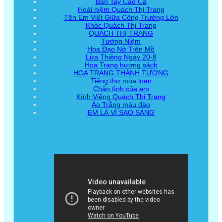
Bàn Tay Cao Cả
Hoài niệm Quách Thị Trang
Tên Em Viết Giữa Công Trường Lớn
Khóc Quách Thị Trang
QUÁCH THỊ TRANG
Tưởng Niệm
Hoa Đạo Nở Trên Mồ
Lửa Thiêng Ngày 20-8
Hoa Trang hương sách
HOA TRANG THÀNH TƯỢNG
Tiếng thơ mùa loạn
Chân tình của em
Kính Viếng Quách Thị Trang
Áo Trắng máu đào
EM LÀ VÌ SAO SÁNG