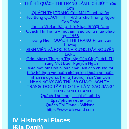
THẾ HỆ QUÁCH THỊ TRANG LÀM LỊCH SỬ-Thiếu
Sơn
QUÁCH THỊ TRANG Còn Mãi Thanh Xuân
Học Bổng QUÁCH THỊ TRANG cho Những Người
Con Thảo
Em Là Vì Sao Sáng- Hội Nhạc Sĩ Việt Nam
Quách Thị Trang – một ánh sao trong mùa pháp
nạn 1963
Tưởng Niệm QUÁCH THỊ TRANG-Phạm văn
Lương
SINH VIÊN VÀ HỌC SINH ĐỨNG DẬY-NGUYỄN
LANG
Gđpt Mừng Thượng Thọ Mẹ Của Chị Quách Thị
Trang-Việt Báo -Nguyễn Ngân
Việc một nữ sinh bị bắn chết làm cho chúng tôi
thấy hổ thẹn với quần chúng khi khoác áo quân
nhân ra đường.Trung Tướng Trần Văn Đôn
NHÂN NGÀY GIỖ THỨ 59 CỦA QUÁCH THỊ
TRANG, ĐỌC TẬP THƠ “EM LÀ VÌ SAO SÁNG”
DƯƠNG KINH THÀNH
Quách Thị Trang - Liệt sĩ tuổi 15
https://phunuvietnam.vn
Quách Thị Trang - Wikiand
https://www.wikiwand.com
IV. Historical Places
(Địa Danh)