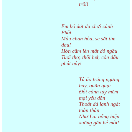
trôi!
Em bỏ đất du chơi cảnh
Phật
Máu chan hòa, se sắt tim
đau!
Hờn căm lên mắt đỏ ngầu
Tuổi thơ, thôi hết, còn đâu
phút này!
Tà áo trắng ngưng
bay, quằn quại
Đôi cánh tay mềm
mại yếu dần
Thoắt đà lạnh ngắt
toàn thân
Như Lai bỗng hiện
xuống gần hé môi!