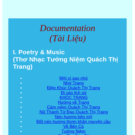
Documentation
(Tài Liệu)
I. Poetry & Music
(Thơ Nhạc Tưởng Niệm Quách Thị
Trang)
Một vì sao nhỏ
Nhớ Trang
Điệp Khúc Quách Thị Trang
Đi vào lịch sử
KHÓC TRANG
Hướng về Trang
Cảm niệm Quách Thị Trang
Nữ Thánh Tử Đạo Quách Thị Trang
Nén hương bên mộ
Đốt nén hương thơm khấn nguyện cầu
Về Bến Cũ
Tưởng Niệm