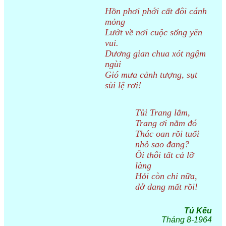
Hồn phơi phới cất đôi cánh
mỏng
Lướt về nơi cuộc sống yên
vui.
Dương gian chua xót ngậm
ngùi
Gió mưa cảnh tượng, sụt
sùi lệ rơi!
Tủi Trang lắm,
Trang ơi nằm đó
Thác oan rồi tuổi
nhỏ sao đang?
Ôi thôi tất cả lỡ
làng
Hỏi còn chi nữa,
dở dang mất rồi!
Tú Kếu
Tháng 8-1964