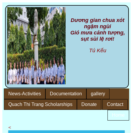
Dương gian chua xót
ngậm ngùi
Gió mưa cảnh tượng,
sụt sùi lệ rơi!
Tú Kếu
News-Activities
Documentation
gallery
Quach Thi Trang Scholarships
Donate
Contact
Home
<