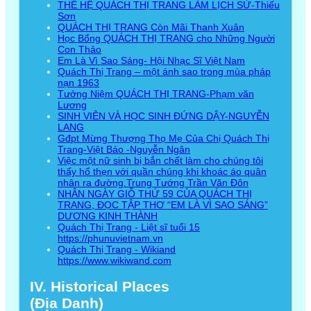
THẾ HỆ QUÁCH THỊ TRANG LÀM LỊCH SỬ-Thiếu
Sơn
QUÁCH THỊ TRANG Còn Mãi Thanh Xuân
Học Bổng QUÁCH THỊ TRANG cho Những Người
Con Thảo
Em Là Vì Sao Sáng- Hội Nhạc Sĩ Việt Nam
Quách Thị Trang – một ánh sao trong mùa pháp
nạn 1963
Tưởng Niệm QUÁCH THỊ TRANG-Phạm văn
Lương
SINH VIÊN VÀ HỌC SINH ĐỨNG DẬY-NGUYỄN
LANG
Gđpt Mừng Thượng Thọ Mẹ Của Chị Quách Thị
Trang-Việt Báo -Nguyễn Ngân
Việc một nữ sinh bị bắn chết làm cho chúng tôi
thấy hổ thẹn với quần chúng khi khoác áo quân
nhân ra đường.Trung Tướng Trần Văn Đôn
NHÂN NGÀY GIỖ THỨ 59 CỦA QUÁCH THỊ
TRANG, ĐỌC TẬP THƠ “EM LÀ VÌ SAO SÁNG”
DƯƠNG KINH THÀNH
Quách Thị Trang - Liệt sĩ tuổi 15
https://phunuvietnam.vn
Quách Thị Trang - Wikiand
https://www.wikiwand.com
IV. Historical Places
(Địa Danh)