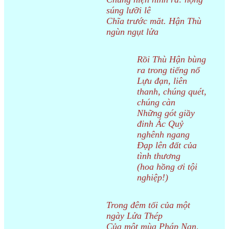
súng lưỡi lê
Chĩa trước măt. Hận Thù
ngùn ngụt lửa
Rồi Thù Hận bùng
ra trong tiếng nổ
Lựu đạn, liên
thanh, chúng quét,
chúng càn
Những gót giầy
đinh Ác Quỷ
nghênh ngang
Đạp lên đất của
tình thương
(hoa hồng ơi tội
nghiệp!)
Trong đêm tối của một
ngày Lửa Thép
Của một mùa Pháp Nạn,