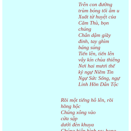
Trên con đường
trùm bóng tối âm u
Xuất từ huyệt của
Căm Thù, bọn
chúng
Chân dậm giầy
đinh, tay ghìm
báng súng
Tiến lên, tiến lên
vây kín chùa thiêng
Nơi hai mươi thế
kỷ ngự Niềm Tin
Ngự Sức Sống, ngự
Linh Hồn Dân Tộc
Rồi một tiếng hô lên, rồi
hồng hộc
Chúng xông vào
cửa sập
dưới đèn khuya
Chúng hiện hình ra: họng