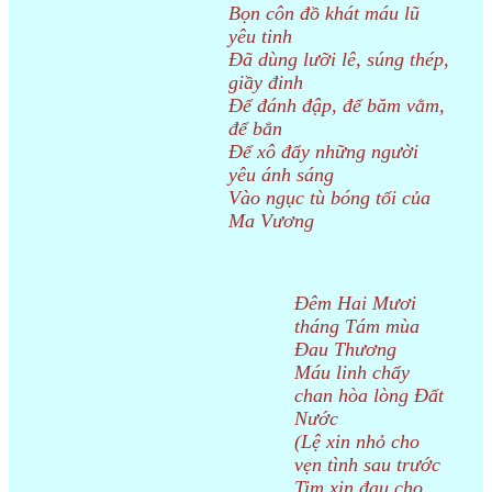
Bọn côn đồ khát máu lũ
yêu tinh
Đã dùng lưỡi lê, súng thép,
giầy đinh
Để đánh đập, để băm vằm,
để bắn
Để xô đẩy những người
yêu ánh sáng
Vào ngục tù bóng tối của
Ma Vương
Đêm Hai Mươi
tháng Tám mùa
Đau Thương
Máu linh chẩy
chan hòa lòng Đất
Nước
(Lệ xin nhỏ cho
vẹn tình sau trước
Tim xin đau cho