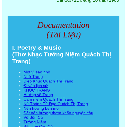
Sài Gòn 21 tháng 10 năm 1965
Documentation
(Tài Liệu)
I. Poetry & Music
(Thơ Nhạc Tưởng Niệm Quách Thị
Trang)
Một vì sao nhỏ
Nhớ Trang
Điệp Khúc Quách Thị Trang
Đi vào lịch sử
KHÓC TRANG
Hướng về Trang
Cảm niệm Quách Thị Trang
Nữ Thánh Tử Đạo Quách Thị Trang
Nén hương bên mộ
Đốt nén hương thơm khấn nguyện cầu
Về Bến Cũ
Tưởng Niệm
Bàn Tay Cao Cả