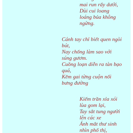
mai run rẩy dưới,
Dùi cui loang
loáng bủa không
ngừng.
Cánh tay chỉ biết quen ngòi
bút,
Nay chống làm sao với
súng gươm.
Cuồng loạn diễn ra tàn bạo
quá,
Kẽm gai từng cuộn nối
bưng đường
Kiếm trần xỉa xói
lùa gom lại,
Tay sắt tung người
lên các xe
Ánh mắt thư sinh
nhìn phố thị,