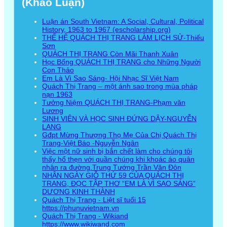
(Khảo Luận)
Luận án South Vietnam: A Social, Cultural, Political
History, 1963 to 1967 (escholarship.org)
THẾ HỆ QUÁCH THỊ TRANG LÀM LỊCH SỬ-Thiếu
Sơn
QUÁCH THỊ TRANG Còn Mãi Thanh Xuân
Học Bổng QUÁCH THỊ TRANG cho Những Người
Con Thảo
Em Là Vì Sao Sáng- Hội Nhạc Sĩ Việt Nam
Quách Thị Trang – một ánh sao trong mùa pháp
nạn 1963
Tưởng Niệm QUÁCH THỊ TRANG-Phạm văn
Lương
SINH VIÊN VÀ HỌC SINH ĐỨNG DẬY-NGUYỄN
LANG
Gđpt Mừng Thượng Thọ Mẹ Của Chị Quách Thị
Trang-Việt Báo -Nguyễn Ngân
Việc một nữ sinh bị bắn chết làm cho chúng tôi
thấy hổ thẹn với quần chúng khi khoác áo quân
nhân ra đường.Trung Tướng Trần Văn Đôn
NHÂN NGÀY GIỖ THỨ 59 CỦA QUÁCH THỊ
TRANG, ĐỌC TẬP THƠ “EM LÀ VÌ SAO SÁNG”
DƯƠNG KINH THÀNH
Quách Thị Trang - Liệt sĩ tuổi 15
https://phunuvietnam.vn
Quách Thị Trang - Wikiand
https://www.wikiwand.com