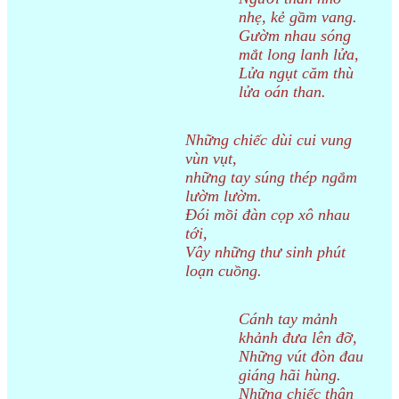
nhẹ, kẻ gầm vang.
Gườm nhau sóng
mắt long lanh lửa,
Lửa ngụt căm thù
lửa oán than.
Những chiếc dùi cui vung
vùn vụt,
những tay súng thép ngắm
lườm lườm.
Đói mồi đàn cọp xô nhau
tới,
Vây những thư sinh phút
loạn cuồng.
Cánh tay mảnh
khảnh đưa lên đỡ,
Những vút đòn đau
giáng hãi hùng.
Những chiếc thân