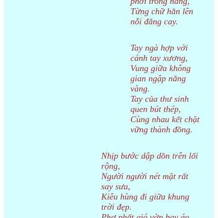
phơi trong nắng,
Từng chữ hằn lên
nỗi đắng cay.
Tay ngà hợp với
cánh tay xương,
Vung giữa không
gian ngập nắng
vàng.
Tay của thư sinh
quen bút thép,
Cùng nhau kết chặt
vững thành đồng.
Nhịp bước dập dồn trên lối
rộng,
Người người nét mặt rất
say sưa,
Kiêu hùng đi giữa khung
trời đẹp.
Phơ phất gió vờn bay áo