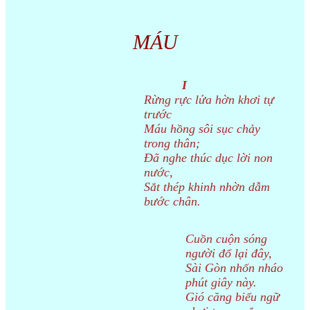
MÁU
I
Rừng rực lửa hờn khơi tự
trước
Máu hồng sôi sục chảy
trong thân;
Đã nghe thúc dục lời non
nước,
Sắt thép khinh nhờn dẫm
bước chân.
Cuồn cuộn sóng
người đổ lại đây,
Sài Gòn nhốn nháo
phút giây này.
Gió căng biểu ngữ