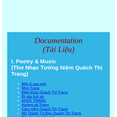
Documentation
(Tài Liệu)
I. Poetry & Music
(Thơ Nhạc Tưởng Niệm Quách Thị
Trang)
Một vì sao nhỏ
Nhớ Trang
Điệp Khúc Quách Thị Trang
Đi vào lịch sử
KHÓC TRANG
Hướng về Trang
Cảm niệm Quách Thị Trang
Nữ Thánh Tử Đạo Quách Thị Trang