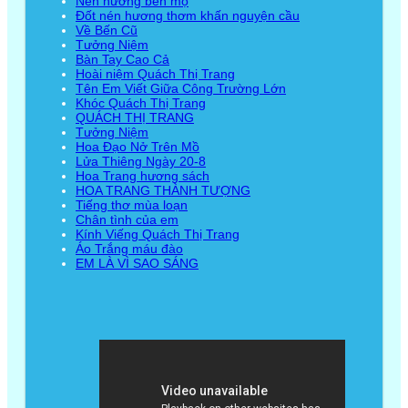
Nén hương bên mộ
Đốt nén hương thơm khấn nguyện cầu
Về Bến Cũ
Tưởng Niệm
Bàn Tay Cao Cả
Hoài niệm Quách Thị Trang
Tên Em Viết Giữa Công Trường Lớn
Khóc Quách Thị Trang
QUÁCH THỊ TRANG
Tưởng Niệm
Hoa Đạo Nở Trên Mồ
Lửa Thiêng Ngày 20-8
Hoa Trang hương sách
HOA TRANG THÀNH TƯỢNG
Tiếng thơ mùa loạn
Chân tình của em
Kính Viếng Quách Thị Trang
Áo Trắng máu đào
EM LÀ VÌ SAO SÁNG