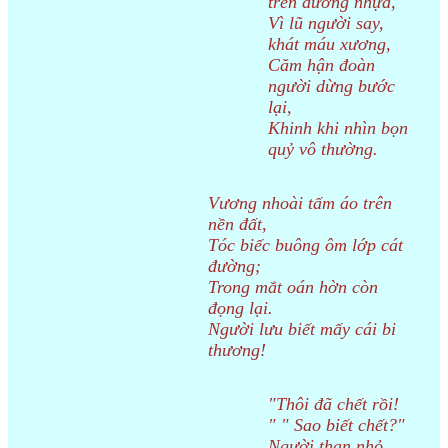
trên đường nhựa,
Vì lũ người say,
khát máu xương,
Căm hận đoàn
người dừng bước
lại,
Khinh khi nhìn bọn
quỷ vô thường.
Vương nhoài tấm áo trên
nền đất,
Tóc biếc buông ôm lớp cát
đường;
Trong mắt oán hờn còn
đọng lại.
Người lưu biết mấy cái bi
thương!
"Thôi đã chết rồi!
" " Sao biết chết?"
Người than nhỏ