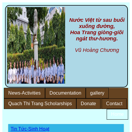
Nước Việt từ sau buổi
xuống đường,
Hoa Trang giòng-giõi
ngát thư-hương.
Vũ Hoàng Chương
News-Activities
Documentation
gallery
Quach Thi Trang Scholarships
Donate
Contact
Home
Tin Tức-Sinh Hoạt