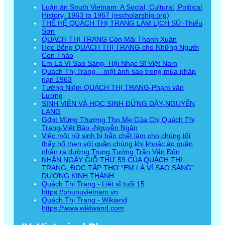
Luận án South Vietnam: A Social, Cultural, Political
History, 1963 to 1967 (escholarship.org)
THẾ HỆ QUÁCH THỊ TRANG LÀM LỊCH SỬ-Thiếu
Sơn
QUÁCH THỊ TRANG Còn Mãi Thanh Xuân
Học Bổng QUÁCH THỊ TRANG cho Những Người
Con Thảo
Em Là Vì Sao Sáng- Hội Nhạc Sĩ Việt Nam
Quách Thị Trang – một ánh sao trong mùa pháp
nạn 1963
Tưởng Niệm QUÁCH THỊ TRANG-Phạm văn
Lương
SINH VIÊN VÀ HỌC SINH ĐỨNG DẬY-NGUYỄN
LANG
Gđpt Mừng Thượng Thọ Mẹ Của Chị Quách Thị
Trang-Việt Báo -Nguyễn Ngân
Việc một nữ sinh bị bắn chết làm cho chúng tôi
thấy hổ thẹn với quần chúng khi khoác áo quân
nhân ra đường.Trung Tướng Trần Văn Đôn
NHÂN NGÀY GIỖ THỨ 59 CỦA QUÁCH THỊ
TRANG, ĐỌC TẬP THƠ “EM LÀ VÌ SAO SÁNG”
DƯƠNG KINH THÀNH
Quách Thị Trang - Liệt sĩ tuổi 15
https://phunuvietnam.vn
Quách Thị Trang - Wikiand
https://www.wikiwand.com