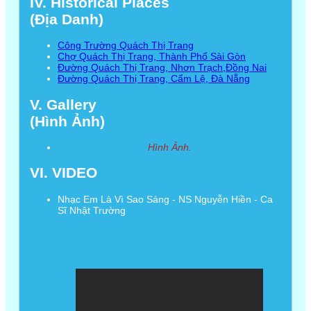
IV. Historical Places
(Địa Danh)
Công Trường Quách Thị Trang
Chợ Quách Thị Trang, Thành Phố Sài Gòn
Đường Quách Thị Trang, Nhơn Trạch,Đồng Nai
Đường Quách Thị Trang, Cẩm Lệ, Đà Nẵng
V. Gallery
(Hình Ảnh)
Hình Ảnh.
VI. VIDEO
Nhạc Em Là Vì Sao Sáng - NS Nguyễn Hiền - Ca
Sĩ Nhật Trường