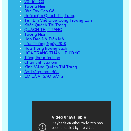
Về Bến Cũ
Tưởng Niệm
Bàn Tay Cao Cả
Hoài niệm Quách Thị Trang
Tên Em Viết Giữa Công Trường Lớn
Khóc Quách Thị Trang
QUÁCH THỊ TRANG
Tưởng Niệm
Hoa Đạo Nở Trên Mồ
Lửa Thiêng Ngày 20-8
Hoa Trang hương sách
HOA TRANG THÀNH TƯỢNG
Tiếng thơ mùa loạn
Chân tình của em
Kính Viếng Quách Thị Trang
Áo Trắng máu đào
EM LÀ VÌ SAO SÁNG