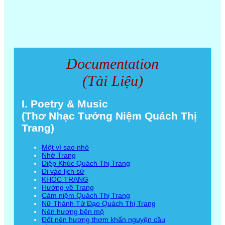
Documentation
(Tài Liệu)
I. Poetry & Music
(Thơ Nhạc Tưởng Niệm Quách Thị
Trang)
Một vì sao nhỏ
Nhớ Trang
Điệp Khúc Quách Thị Trang
Đi vào lịch sử
KHÓC TRANG
Hướng về Trang
Cảm niệm Quách Thị Trang
Nữ Thánh Tử Đạo Quách Thị Trang
Nén hương bên mộ
Đốt nén hương thơm khấn nguyện cầu