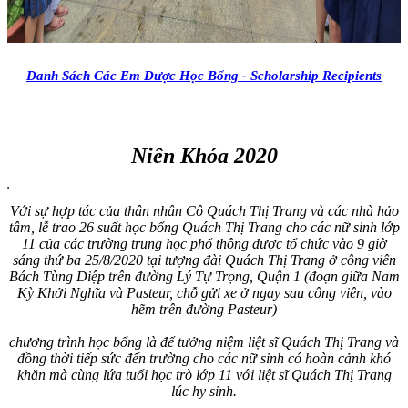
Danh Sách Các Em Được Học Bổng - Scholarship Recipients
Niên Khóa 2020
Với sự hợp tác của thân nhân Cô Quách Thị Trang và các nhà hảo
tâm, lễ trao 26 suất học bổng Quách Thị Trang cho các nữ sinh lớp
11 của các trường trung học phổ thông được tổ chức vào 9 giờ
sáng thứ ba 25/8/2020 tại tượng đài Quách Thị Trang ở công viên
Bách Tùng Diệp trên đường Lý Tự Trọng, Quận 1 (đoạn giữa Nam
Kỳ Khởi Nghĩa và Pasteur, chỗ gửi xe ở ngay sau công viên, vào
hẽm trên đường Pasteur)
chương trình học bổng là để tưởng niệm liệt sĩ Quách Thị Trang và
đồng thời tiếp sức đến trường cho các nữ sinh có hoàn cảnh khó
khăn mà cùng lứa tuổi học trò lớp 11 với liệt sĩ Quách Thị Trang
lúc hy sinh.