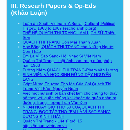
III. Researh Papers & Op-Eds
(Khảo Luận)
Luận án South Vietnam: A Social, Cultural, Political
History, 1963 to 1967 (escholarship.org)
THẾ HỆ QUÁCH THỊ TRANG LÀM LỊCH SỬ-Thiếu
Sơn
QUÁCH THỊ TRANG Còn Mãi Thanh Xuân
Học Bổng QUÁCH THỊ TRANG cho Những Người
Con Thảo
Em Là Vì Sao Sáng- Hội Nhạc Sĩ Việt Nam
Quách Thị Trang – một ánh sao trong mùa pháp
nạn 1963
Tưởng Niệm QUÁCH THỊ TRANG-Phạm văn Lương
SINH VIÊN VÀ HỌC SINH ĐỨNG DẬY-NGUYỄN
LANG
Gđpt Mừng Thượng Thọ Mẹ Của Chị Quách Thị
Trang-Việt Báo -Nguyễn Ngân
Việc một nữ sinh bị bắn chết làm cho chúng tôi thấy
hổ thẹn với quần chúng khi khoác áo quân nhân ra
đường.Trung Tướng Trần Văn Đôn
NHÂN NGÀY GIỖ THỨ 59 CỦA QUÁCH THỊ
TRANG, ĐỌC TẬP THƠ “EM LÀ VÌ SAO SÁNG”
DƯƠNG KINH THÀNH
Quách Thị Trang - Liệt sĩ tuổi 15
https://phunuvietnam.vn