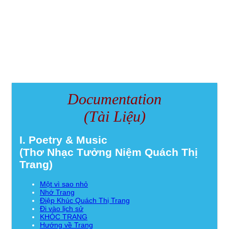
Documentation
(Tài Liệu)
I. Poetry & Music
(Thơ Nhạc Tưởng Niệm Quách Thị
Trang)
Một vì sao nhỏ
Nhớ Trang
Điệp Khúc Quách Thị Trang
Đi vào lịch sử
KHÓC TRANG
Hướng về Trang