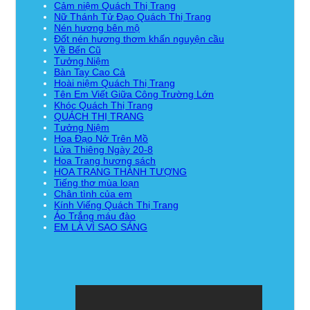
Cảm niệm Quách Thị Trang
Nữ Thánh Tử Đạo Quách Thị Trang
Nén hương bên mộ
Đốt nén hương thơm khấn nguyện cầu
Về Bến Cũ
Tưởng Niệm
Bàn Tay Cao Cả
Hoài niệm Quách Thị Trang
Tên Em Viết Giữa Công Trường Lớn
Khóc Quách Thị Trang
QUÁCH THỊ TRANG
Tưởng Niệm
Hoa Đạo Nở Trên Mồ
Lửa Thiêng Ngày 20-8
Hoa Trang hương sách
HOA TRANG THÀNH TƯỢNG
Tiếng thơ mùa loạn
Chân tình của em
Kính Viếng Quách Thị Trang
Áo Trắng máu đào
EM LÀ VÌ SAO SÁNG